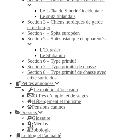
Le Laïka de Sibérie Occidentale
Le spitz finlandais
Section 3 – Chiens nordiques de garde
et de berger
Section 4 – Spitz européen
Section 5 – Spitz asiatique et apparentés
L’Eurasier
Le Shiba inu
Section 6 – Type primitif
Section 7 – Type primitif de chasse
Section 8 – Type primitif de chasse avec
crête sur le dos
Petites annonces
Le matériel d’occasion
Offres d’emploi et de stages
Hébergement et tourisme
Pensions canines
Dossiers
Glossaire
Médias
Bobologie
Le blog et l’actualité