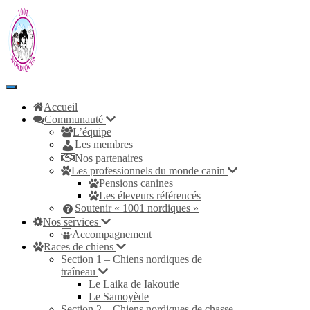
Toggle
Navigation
Accueil
Communauté
L’équipe
Les membres
Nos partenaires
Les professionnels du monde canin
Pensions canines
Les éleveurs référencés
Soutenir « 1001 nordiques »
Nos services
Accompagnement
Races de chiens
Section 1 – Chiens nordiques de
traîneau
Le Laika de Iakoutie
Le Samoyède
Section 2 – Chiens nordiques de chasse