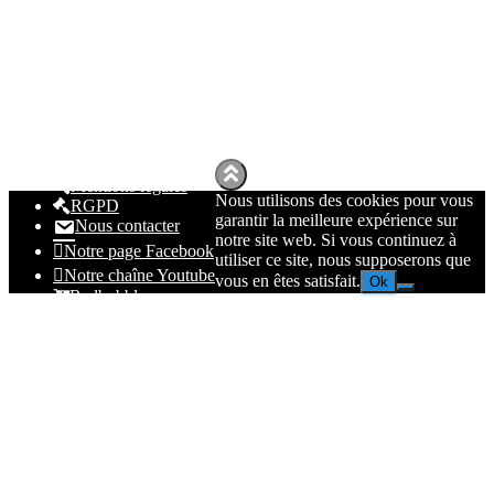
Mentions légales
Nous utilisons des cookies pour vous
RGPD
garantir la meilleure expérience sur
Nous contacter
notre site web. Si vous continuez à
Notre page Facebook
utiliser ce site, nous supposerons que
Notre chaîne Youtube
vous en êtes satisfait.
Ok
Redbubble
Spreadhsirt
Amazon
© 2023
Nolmë Informatique