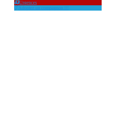
Urgences
Adoptez un compagnon !!!
santé