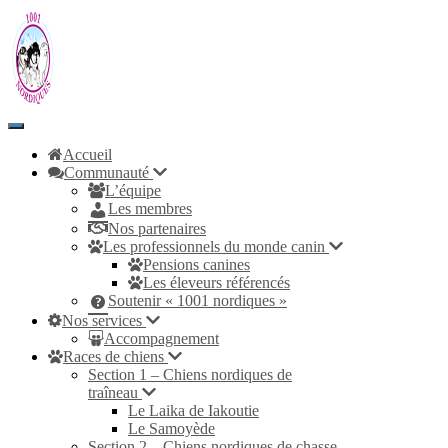
Toggle
Navigation
Accueil
Communauté
L’équipe
Les membres
Nos partenaires
Les professionnels du monde canin
Pensions canines
Les éleveurs référencés
Soutenir « 1001 nordiques »
Nos services
Accompagnement
Races de chiens
Section 1 – Chiens nordiques de
traîneau
Le Laika de Iakoutie
Le Samoyède
Section 2 – Chiens nordiques de chasse