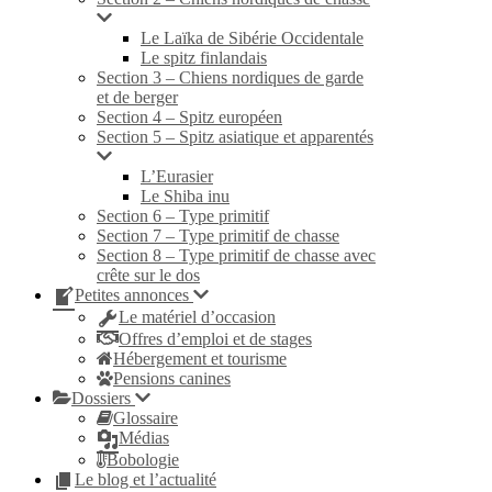
Le Laïka de Sibérie Occidentale
Le spitz finlandais
Section 3 – Chiens nordiques de garde
et de berger
Section 4 – Spitz européen
Section 5 – Spitz asiatique et apparentés
L’Eurasier
Le Shiba inu
Section 6 – Type primitif
Section 7 – Type primitif de chasse
Section 8 – Type primitif de chasse avec
crête sur le dos
Petites annonces
Le matériel d’occasion
Offres d’emploi et de stages
Hébergement et tourisme
Pensions canines
Dossiers
Glossaire
Médias
Bobologie
Le blog et l’actualité