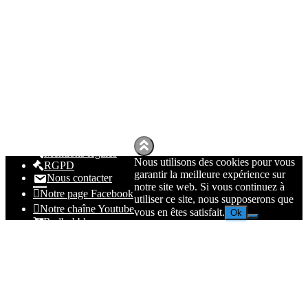
Mentions légales
Nous utilisons des cookies pour vous
RGPD
garantir la meilleure expérience sur
Nous contacter
notre site web. Si vous continuez à
Notre page Facebook
utiliser ce site, nous supposerons que
Notre chaîne Youtube
vous en êtes satisfait.
Ok
Redbubble
Spreadhsirt
Amazon
© 2023
Nolmë Informatique