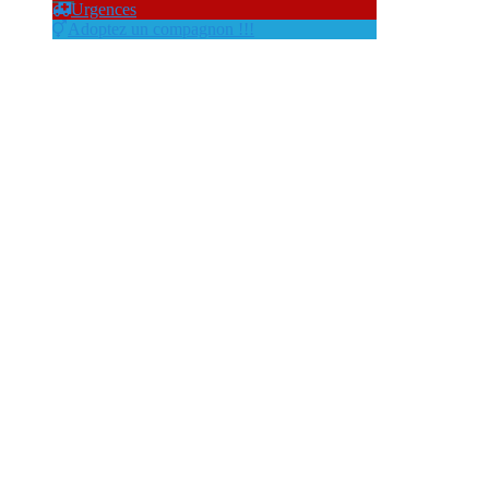
Urgences
Adoptez un compagnon !!!
Section 1 – Chiens nordiques
de traîneau