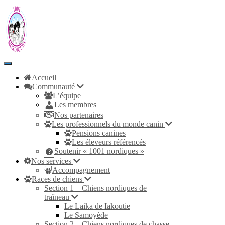
Toggle
Navigation
Accueil
Communauté
L’équipe
Les membres
Nos partenaires
Les professionnels du monde canin
Pensions canines
Les éleveurs référencés
Soutenir « 1001 nordiques »
Nos services
Accompagnement
Races de chiens
Section 1 – Chiens nordiques de
traîneau
Le Laika de Iakoutie
Le Samoyède
Section 2 – Chiens nordiques de chasse