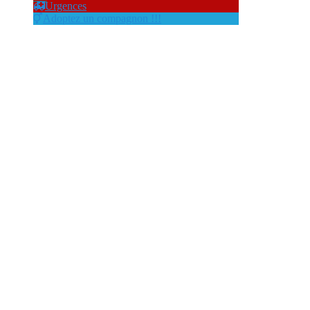
Urgences
Adoptez un compagnon !!!
vaucluse