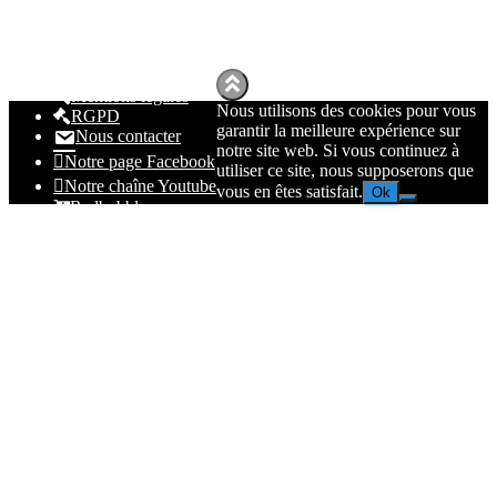
Mentions légales
Nous utilisons des cookies pour vous
RGPD
garantir la meilleure expérience sur
Nous contacter
notre site web. Si vous continuez à
Notre page Facebook
utiliser ce site, nous supposerons que
Notre chaîne Youtube
vous en êtes satisfait.
Ok
Redbubble
Spreadhsirt
Amazon
© 2023
Nolmë Informatique