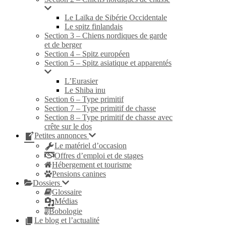
Le Laïka de Sibérie Occidentale
Le spitz finlandais
Section 3 – Chiens nordiques de garde
et de berger
Section 4 – Spitz européen
Section 5 – Spitz asiatique et apparentés
L’Eurasier
Le Shiba inu
Section 6 – Type primitif
Section 7 – Type primitif de chasse
Section 8 – Type primitif de chasse avec
crête sur le dos
Petites annonces
Le matériel d’occasion
Offres d’emploi et de stages
Hébergement et tourisme
Pensions canines
Dossiers
Glossaire
Médias
Bobologie
Le blog et l’actualité