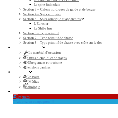
Le spitz finlandais
Section 3 – Chiens nordiques de garde et de berger
Section 4 – Spitz européen
Section 5 – Spitz asiatique et apparentés
L’Eurasier
Le Shiba inu
Section 6 – Type primitif
Section 7 – Type primitif de chasse
Section 8 – Type primitif de chasse avec crête sur le dos
Petites annonces
Le matériel d’occasion
Offres d’emploi et de stages
Hébergement et tourisme
Pensions canines
Dossiers
Glossaire
Médias
Bobologie
Le blog et l’actualité
Urgences
Adoptez un compagnon !!!
non-LOF