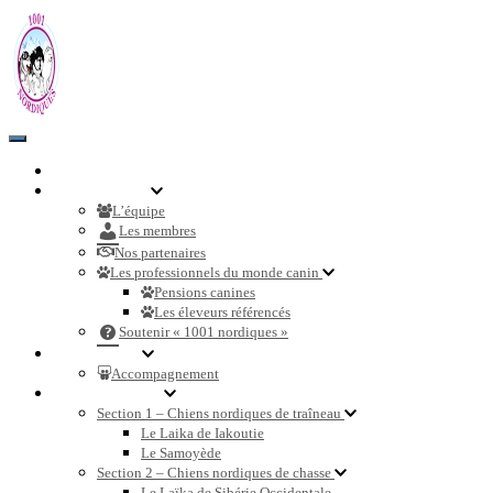
Toggle
Navigation
Accueil
Communauté
L’équipe
Les membres
Nos partenaires
Les professionnels du monde canin
Pensions canines
Les éleveurs référencés
Soutenir « 1001 nordiques »
Nos services
Accompagnement
Races de chiens
Section 1 – Chiens nordiques de traîneau
Le Laika de Iakoutie
Le Samoyède
Section 2 – Chiens nordiques de chasse
Le Laïka de Sibérie Occidentale