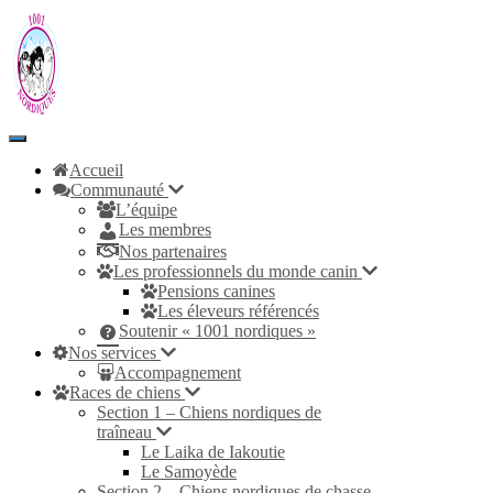
Toggle
Navigation
Accueil
Communauté
L’équipe
Les membres
Nos partenaires
Les professionnels du monde canin
Pensions canines
Les éleveurs référencés
Soutenir « 1001 nordiques »
Nos services
Accompagnement
Races de chiens
Section 1 – Chiens nordiques de
traîneau
Le Laika de Iakoutie
Le Samoyède
Section 2 – Chiens nordiques de chasse