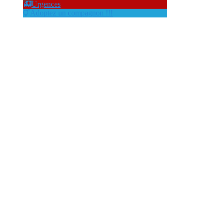
Urgences
Adoptez un compagnon !!!
fslc