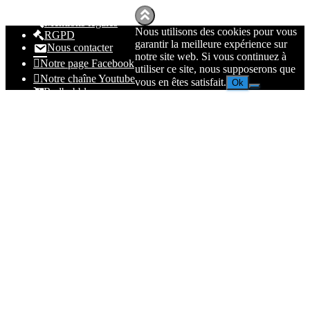
Mentions légales
Nous utilisons des cookies pour vous
RGPD
garantir la meilleure expérience sur
Nous contacter
notre site web. Si vous continuez à
Notre page Facebook
utiliser ce site, nous supposerons que
Notre chaîne Youtube
vous en êtes satisfait.
Ok
Redbubble
Spreadhsirt
Amazon
© 2023
Nolmë Informatique