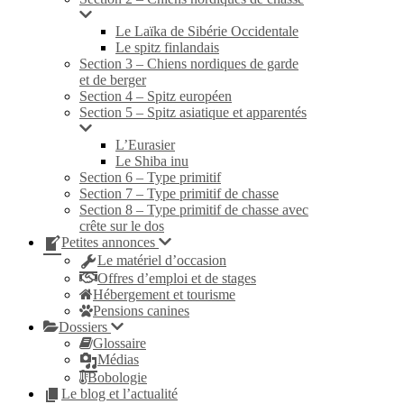
Le Laïka de Sibérie Occidentale
Le spitz finlandais
Section 3 – Chiens nordiques de garde
et de berger
Section 4 – Spitz européen
Section 5 – Spitz asiatique et apparentés
L’Eurasier
Le Shiba inu
Section 6 – Type primitif
Section 7 – Type primitif de chasse
Section 8 – Type primitif de chasse avec
crête sur le dos
Petites annonces
Le matériel d’occasion
Offres d’emploi et de stages
Hébergement et tourisme
Pensions canines
Dossiers
Glossaire
Médias
Bobologie
Le blog et l’actualité