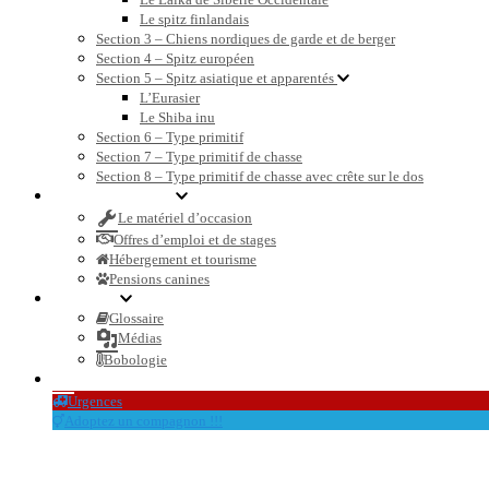
Le spitz finlandais
Section 3 – Chiens nordiques de garde et de berger
Section 4 – Spitz européen
Section 5 – Spitz asiatique et apparentés
L’Eurasier
Le Shiba inu
Section 6 – Type primitif
Section 7 – Type primitif de chasse
Section 8 – Type primitif de chasse avec crête sur le dos
Petites annonces
Le matériel d’occasion
Offres d’emploi et de stages
Hébergement et tourisme
Pensions canines
Dossiers
Glossaire
Médias
Bobologie
Le blog et l’actualité
Urgences
Adoptez un compagnon !!!
été