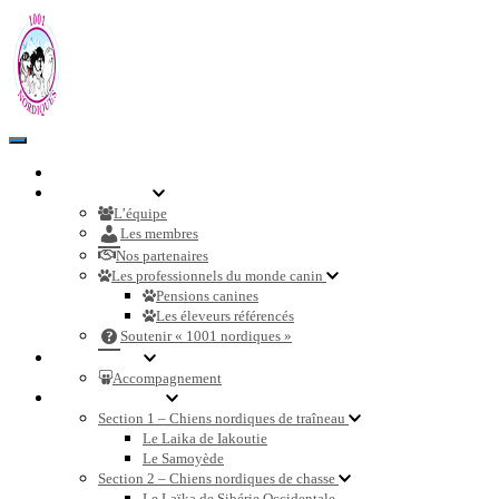
Toggle
Navigation
Accueil
Communauté
L’équipe
Les membres
Nos partenaires
Les professionnels du monde canin
Pensions canines
Les éleveurs référencés
Soutenir « 1001 nordiques »
Nos services
Accompagnement
Races de chiens
Section 1 – Chiens nordiques de traîneau
Le Laika de Iakoutie
Le Samoyède
Section 2 – Chiens nordiques de chasse
Le Laïka de Sibérie Occidentale