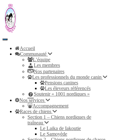
Toggle
Navigation
Accueil
Communauté
L’équipe
Les membres
Nos partenaires
Les professionnels du monde canin
Pensions canines
Les éleveurs référencés
Soutenir « 1001 nordiques »
Nos services
Accompagnement
Races de chiens
Section 1 – Chiens nordiques de
traîneau
Le Laika de Iakoutie
Le Samoyède
Section 2 – Chiens nordiques de chasse