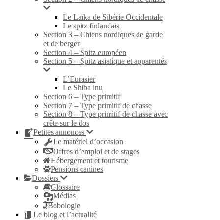
Le Laïka de Sibérie Occidentale
Le spitz finlandais
Section 3 – Chiens nordiques de garde
et de berger
Section 4 – Spitz européen
Section 5 – Spitz asiatique et apparentés
L’Eurasier
Le Shiba inu
Section 6 – Type primitif
Section 7 – Type primitif de chasse
Section 8 – Type primitif de chasse avec
crête sur le dos
Petites annonces
Le matériel d’occasion
Offres d’emploi et de stages
Hébergement et tourisme
Pensions canines
Dossiers
Glossaire
Médias
Bobologie
Le blog et l’actualité