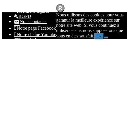
Mentions légales
Nous utilisons des cookies pour vous
RGPD
garantir la meilleure expérience sur
Nous contacter
notre site web. Si vous continuez à
Notre page Facebook
utiliser ce site, nous supposerons que
Notre chaîne Youtube
vous en êtes satisfait.
Ok
Redbubble
Spreadhsirt
Amazon
© 2023
Nolmë Informatique