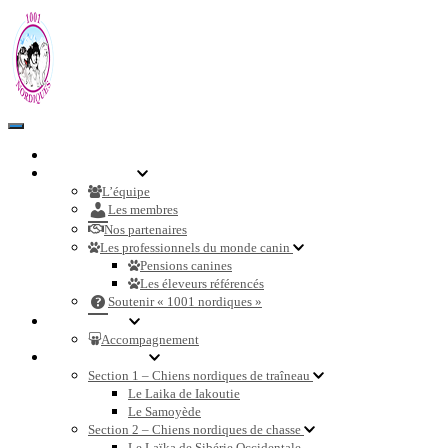
Toggle
Navigation
Accueil
Communauté
L’équipe
Les membres
Nos partenaires
Les professionnels du monde canin
Pensions canines
Les éleveurs référencés
Soutenir « 1001 nordiques »
Nos services
Accompagnement
Races de chiens
Section 1 – Chiens nordiques de traîneau
Le Laika de Iakoutie
Le Samoyède
Section 2 – Chiens nordiques de chasse
Le Laïka de Sibérie Occidentale