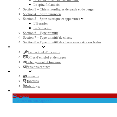
Le spitz finlandais
Section 3 – Chiens nordiques de garde et de berger
Section 4 – Spitz européen
Section 5 – Spitz asiatique et apparentés
L’Eurasier
Le Shiba inu
Section 6 – Type primitif
Section 7 – Type primitif de chasse
Section 8 – Type primitif de chasse avec crête sur le dos
Petites annonces
Le matériel d’occasion
Offres d’emploi et de stages
Hébergement et tourisme
Pensions canines
Dossiers
Glossaire
Médias
Bobologie
Le blog et l’actualité
Urgences
Adoptez un compagnon !!!
brulure