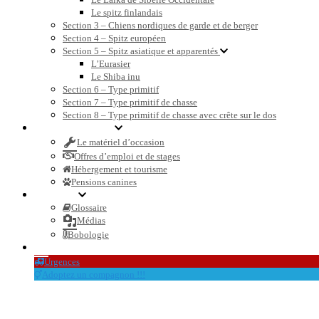
Le spitz finlandais
Section 3 – Chiens nordiques de garde et de berger
Section 4 – Spitz européen
Section 5 – Spitz asiatique et apparentés
L’Eurasier
Le Shiba inu
Section 6 – Type primitif
Section 7 – Type primitif de chasse
Section 8 – Type primitif de chasse avec crête sur le dos
Petites annonces
Le matériel d’occasion
Offres d’emploi et de stages
Hébergement et tourisme
Pensions canines
Dossiers
Glossaire
Médias
Bobologie
Le blog et l’actualité
Urgences
Adoptez un compagnon !!!
immersion élevage husk