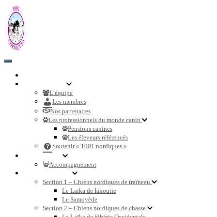
Toggle
Navigation
Accueil
Communauté
L’équipe
Les membres
Nos partenaires
Les professionnels du monde canin
Pensions canines
Les éleveurs référencés
Soutenir « 1001 nordiques »
Nos services
Accompagnement
Races de chiens
Section 1 – Chiens nordiques de traîneau
Le Laika de Iakoutie
Le Samoyède
Section 2 – Chiens nordiques de chasse
Le Laïka de Sibérie Occidentale