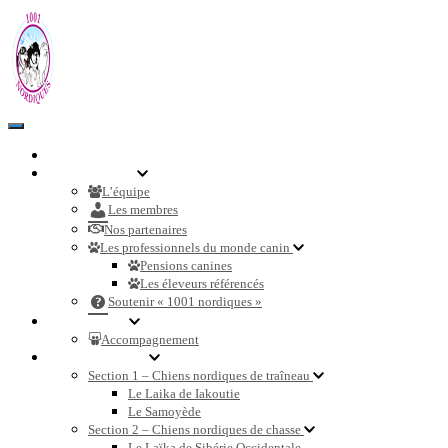
Toggle
Navigation
Accueil
Communauté
L’équipe
Les membres
Nos partenaires
Les professionnels du monde canin
Pensions canines
Les éleveurs référencés
Soutenir « 1001 nordiques »
Nos services
Accompagnement
Races de chiens
Section 1 – Chiens nordiques de traîneau
Le Laika de Iakoutie
Le Samoyède
Section 2 – Chiens nordiques de chasse
Le Laïka de Sibérie Occidentale