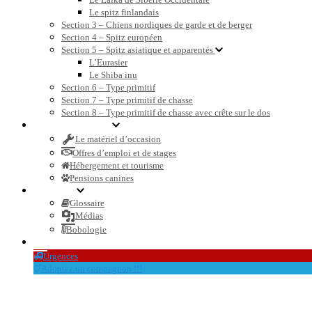
Le spitz finlandais
Section 3 – Chiens nordiques de garde et de berger
Section 4 – Spitz européen
Section 5 – Spitz asiatique et apparentés
L’Eurasier
Le Shiba inu
Section 6 – Type primitif
Section 7 – Type primitif de chasse
Section 8 – Type primitif de chasse avec crête sur le dos
Petites annonces
Le matériel d’occasion
Offres d’emploi et de stages
Hébergement et tourisme
Pensions canines
Dossiers
Glossaire
Médias
Bobologie
Le blog et l’actualité
Urgences
Adoptez un compagnon !!!
centrale canine