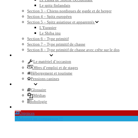
Le spitz finlandais
Section 3 – Chiens nordiques de garde et de berger
Section 4 – Spitz européen
Section 5 – Spitz asiatique et apparentés
L’Eurasier
Le Shiba inu
Section 6 – Type primitif
Section 7 – Type primitif de chasse
Section 8 – Type primitif de chasse avec crête sur le dos
Petites annonces
Le matériel d’occasion
Offres d’emploi et de stages
Hébergement et tourisme
Pensions canines
Dossiers
Glossaire
Médias
Bobologie
Le blog et l’actualité
Urgences
Adoptez un compagnon !!!
sport