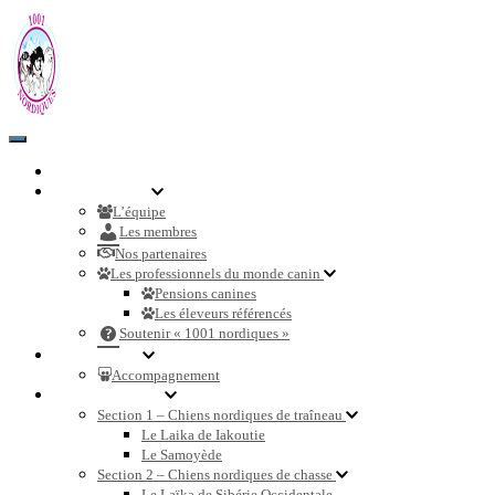
Toggle
Navigation
Accueil
Communauté
L’équipe
Les membres
Nos partenaires
Les professionnels du monde canin
Pensions canines
Les éleveurs référencés
Soutenir « 1001 nordiques »
Nos services
Accompagnement
Races de chiens
Section 1 – Chiens nordiques de traîneau
Le Laika de Iakoutie
Le Samoyède
Section 2 – Chiens nordiques de chasse
Le Laïka de Sibérie Occidentale