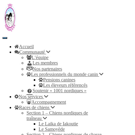
Toggle
Navigation
Accueil
Communauté
L’équipe
Les membres
Nos partenaires
Les professionnels du monde canin
Pensions canines
Les éleveurs référencés
Soutenir « 1001 nordiques »
Nos services
Accompagnement
Races de chiens
Section 1 – Chiens nordiques de
traîneau
Le Laika de Iakoutie
Le Samoyède
Section 2 – Chiens nordiques de chasse