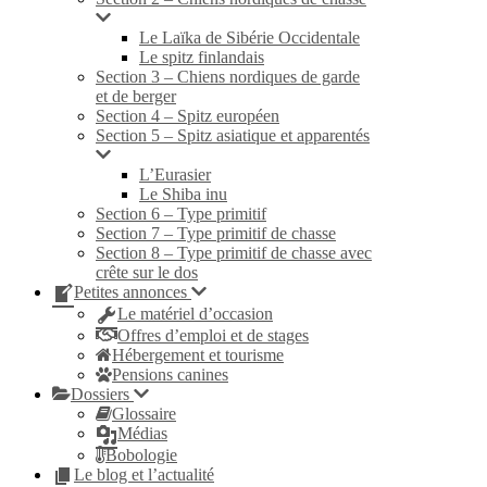
Le Laïka de Sibérie Occidentale
Le spitz finlandais
Section 3 – Chiens nordiques de garde
et de berger
Section 4 – Spitz européen
Section 5 – Spitz asiatique et apparentés
L’Eurasier
Le Shiba inu
Section 6 – Type primitif
Section 7 – Type primitif de chasse
Section 8 – Type primitif de chasse avec
crête sur le dos
Petites annonces
Le matériel d’occasion
Offres d’emploi et de stages
Hébergement et tourisme
Pensions canines
Dossiers
Glossaire
Médias
Bobologie
Le blog et l’actualité