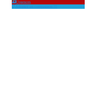
Urgences
Adoptez un compagnon !!!
club