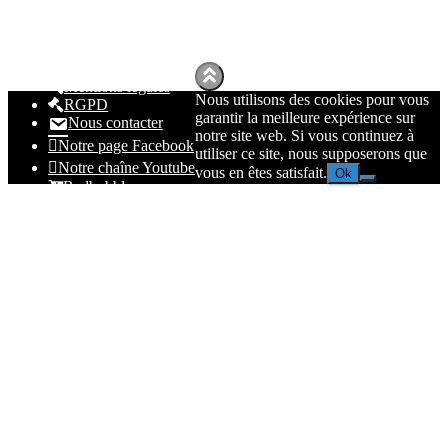
Mentions légales
Nous utilisons des cookies pour vous
RGPD
garantir la meilleure expérience sur
Nous contacter
notre site web. Si vous continuez à
Notre page Facebook
utiliser ce site, nous supposerons que
Notre chaîne Youtube
vous en êtes satisfait.
Ok
Redbubble
Spreadhsirt
Amazon
© 2023
Nolmë Informatique