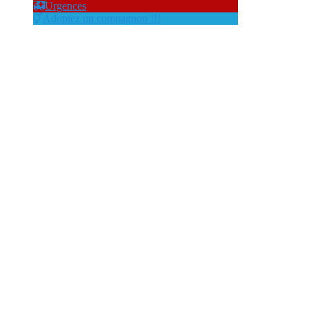
Urgences
Adoptez un compagnon !!!
canikaze84