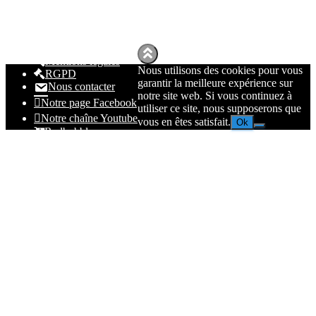
Mentions légales
Nous utilisons des cookies pour vous
RGPD
garantir la meilleure expérience sur
Nous contacter
notre site web. Si vous continuez à
Notre page Facebook
utiliser ce site, nous supposerons que
Notre chaîne Youtube
vous en êtes satisfait.
Ok
Redbubble
Spreadhsirt
Amazon
© 2023
Nolmë Informatique