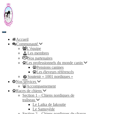
Toggle
Navigation
Accueil
Communauté
L’équipe
Les membres
Nos partenaires
Les professionnels du monde canin
Pensions canines
Les éleveurs référencés
Soutenir « 1001 nordiques »
Nos services
Accompagnement
Races de chiens
Section 1 – Chiens nordiques de
traîneau
Le Laika de Iakoutie
Le Samoyède
Section 2 – Chiens nordiques de chasse