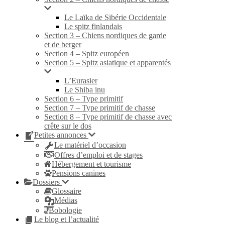
Le Laïka de Sibérie Occidentale
Le spitz finlandais
Section 3 – Chiens nordiques de garde
et de berger
Section 4 – Spitz européen
Section 5 – Spitz asiatique et apparentés
L’Eurasier
Le Shiba inu
Section 6 – Type primitif
Section 7 – Type primitif de chasse
Section 8 – Type primitif de chasse avec
crête sur le dos
Petites annonces
Le matériel d’occasion
Offres d’emploi et de stages
Hébergement et tourisme
Pensions canines
Dossiers
Glossaire
Médias
Bobologie
Le blog et l’actualité