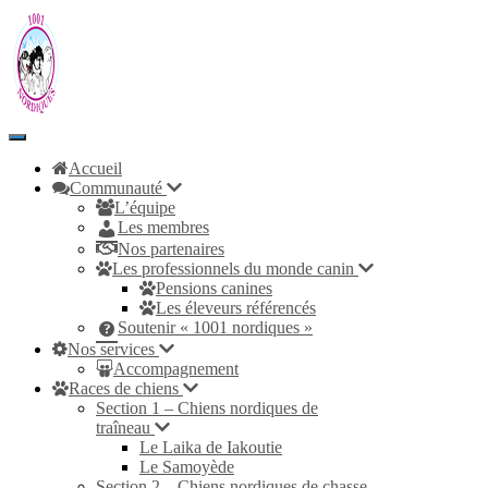
Toggle
Navigation
Accueil
Communauté
L’équipe
Les membres
Nos partenaires
Les professionnels du monde canin
Pensions canines
Les éleveurs référencés
Soutenir « 1001 nordiques »
Nos services
Accompagnement
Races de chiens
Section 1 – Chiens nordiques de
traîneau
Le Laika de Iakoutie
Le Samoyède
Section 2 – Chiens nordiques de chasse