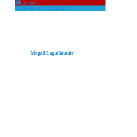
Urgences
Adoptez un compagnon !!!
Des chaussures pour mon
chien ! Non mais, vous êtes
sérieux ?
Published by
Magali Laguillaumie
on
4
septembre 2020
8 janvier 2021