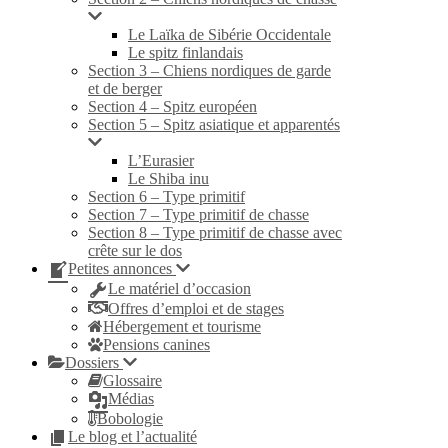
Le Laïka de Sibérie Occidentale
Le spitz finlandais
Section 3 – Chiens nordiques de garde
et de berger
Section 4 – Spitz européen
Section 5 – Spitz asiatique et apparentés
L’Eurasier
Le Shiba inu
Section 6 – Type primitif
Section 7 – Type primitif de chasse
Section 8 – Type primitif de chasse avec
crête sur le dos
Petites annonces
Le matériel d’occasion
Offres d’emploi et de stages
Hébergement et tourisme
Pensions canines
Dossiers
Glossaire
Médias
Bobologie
Le blog et l’actualité